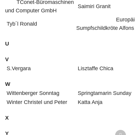
TConet-Büromaschinen
Saimiri Granit
und Computer GmbH
Europäisc
Tyb´l Ronald
Sumpfschildkröte Alfons
U
V
S.Vergara
Lisztaffe Chica
W
Wittenberger Sonntag
Springtamarin Sunday
Winter Christel und Peter
Katta Anja
X
Y