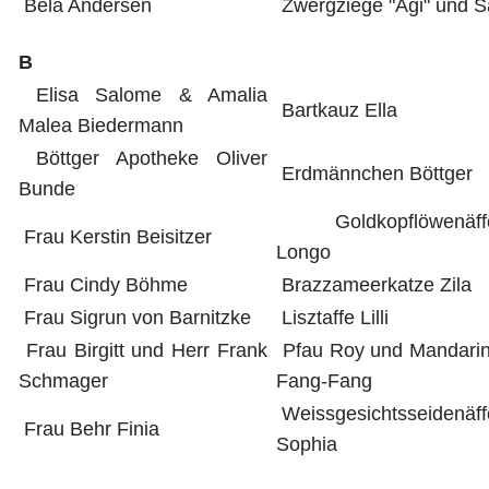
Bela Andersen
Zwergziege "Agi" und S
B
Elisa Salome & Amalia
Bartkauz Ella
Malea Biedermann
Böttger Apotheke Oliver
Erdmännchen Böttger
Bunde
Goldkopflöwenäff
Frau Kerstin Beisitzer
Longo
Frau Cindy Böhme
Brazzameerkatze Zila
Frau Sigrun von Barnitzke
Lisztaffe Lilli
Frau Birgitt und Herr Frank
Pfau Roy und Mandarin
Schmager
Fang-Fang
Weissgesichtsseidenäf
Frau Behr Finia
Sophia