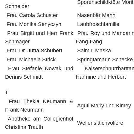
Sporenschildktöte Morit
Schneider
Frau Carola Schuster
Nasenbär Manni
Frau Monika Senyczyn
Laubfroschfamilie
Frau Birgitt und Herr Frank
Pfau Roy und Mandarin
Schmager
Fang-Fang
Frau Dr. Jutta Schubert
Saimiri Maska
Frau Michaela Strick
Springtamarin Schecke
Frau Stefanie Nowak und
Kaiserschnurrbarttam
Dennis Schmidt
Harmine und Herbert
T
Frau Thekla Neumann &
Aguti Marly und Kimey
Frank Neumann
Apotheke am Collegienhof
Wellensittichvoliere
Christina Trauth