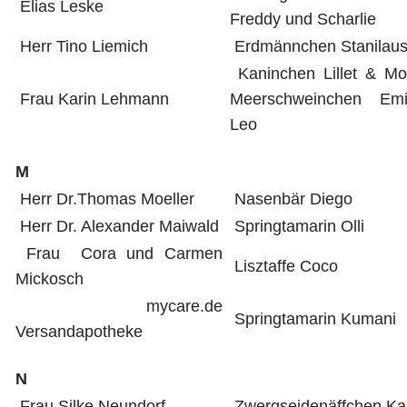
Elias Leske
Freddy und Scharlie
Herr Tino Liemich
Erdmännchen Stanilau
Kaninchen Lillet & Mo
Frau Karin Lehmann
Meerschweinchen Em
Leo
M
Herr Dr.Thomas Moeller
Nasenbär Diego
Herr Dr. Alexander Maiwald
Springtamarin Olli
Frau Cora und Carmen
Lisztaffe Coco
Mickosch
mycare.de
Springtamarin Kumani
Versandapotheke
N
Frau Silke Neundorf
Zwergseidenäffchen Ka