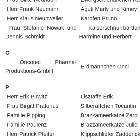
Herr Frank Neumann
Aguti Marly und Kimey
Herr Klaus Neunweiler
Karpfen Bruno
Frau Stefanie Nowak und
Kaiserschnurrbarttam
Dennis Schmidt
Harmine und Herbert
O
Oncotec Pharma-
Erdmännchen Onci
Produktions-GmbH
P
Herr Erik Pirwitz
Lisztaffe Erik
Frau Birgitt Prätorius
Silberäffchen Tocantin
Familie Pipping
Brazzameerkatze Zaro
Familie Paulenz
Brazzameerkatze Julie
Herr Patrick Pfeifer
Klippschliefer Zadderic