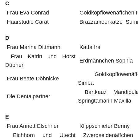
C
Frau Eva Conrad
Goldkopflöwenäffchen 
Haarstudio Carat
Brazzameerkatze Sum
D
Frau Marina Dittmann
Katta Ira
Frau Katrin und Horst
Erdmännchen Sophia
Dübner
Goldkopflöwenäff
Frau Beate Döhnicke
Simba
Bartkauz Mandibu
Die Dentalpartner
Springtamarin Maxilla
E
Frau Annett Elschner
Klippschliefer Benny
Eichhorn und Utecht
Zwergseidenäffchen 