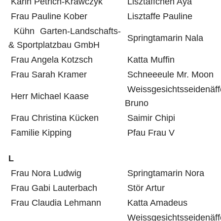
Karin Petrich-Krawczyk
Lisztäffchen Aya
Frau Pauline Kober
Lisztaffe Pauline
Kühn Garten-Landschafts-
Springtamarin Nala
& Sportplatzbau GmbH
Frau Angela Kotzsch
Katta Muffin
Frau Sarah Kramer
Schneeeule Mr. Moon
Weissgesichtsseidenäf
Herr Michael Kaase
Bruno
Frau Christina Kücken
Saimir Chipi
Familie Kipping
Pfau Frau V
L
Frau Nora Ludwig
Springtamarin Nora
Frau Gabi Lauterbach
Stör Artur
Frau Claudia Lehmann
Katta Amadeus
Weissgesichtsseidenäf